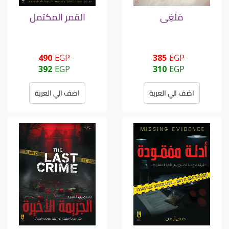
مَلْغِى
القمر المكتمل
490
EGP
385
EGP
392
EGP
310
EGP
اضف الي العربة
اضف الي العربة