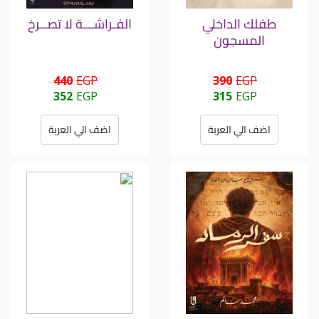
طفلك الداخلي
الفـراشـــة لا تصــرخ
المسجون
440
EGP
390
EGP
352
EGP
315
EGP
اضف الي العربة
اضف الي العربة