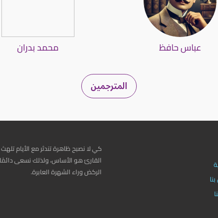
عباس حافظ
محمد بدران
المترجمين
كي لا نصبح ظاهرة تندثر مع الأيام تلهث 
القارئ هو الأساس، ولذلك نسعى دائمًا 
ة
الركض وراء الشهرة العابرة.
نا
ا