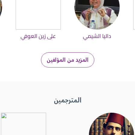
داليا الشيمي
على زين العوفي
المزيد من المؤلفين
المترجمين