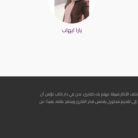
يارا ايهاب
خلف الأكثر مبيعًا، نهتم بك كقارئ. نحن في دار كتاب نؤمن أن
إلى تقديم محتوى يلامس فكر القارئ ويحفز عقله، بعيدًا عن