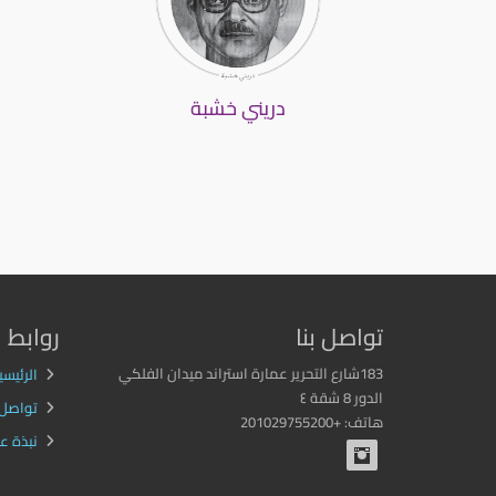
دريني خشبة
تواصل بنا
روابط
183شارع التحرير عمارة استراند ميدان الفلكي
الرئيسي
الدور 8 شقة ٤
تواصل ب
هاتف: +201029755200
نبذة عن