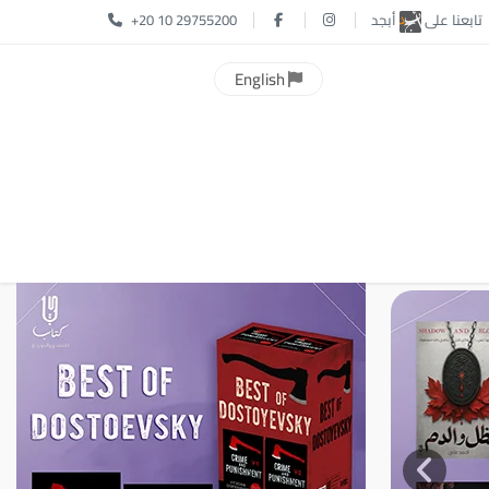
تابعنا على
أبجد
+20 10 29755200
English